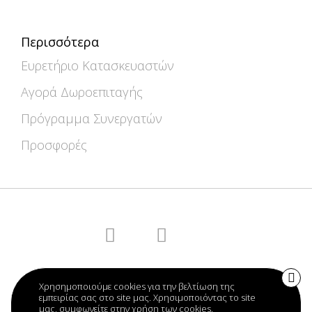
Περισσότερα
Ευρετήριο Κατασκευαστών
Αγορά Δωροεπιταγής
Πρόγραμμα Συνεργατών
Προσφορές
AquaFit - 2021
Χρησημοποιούμε cookies για την βελτίωση της
εμπειρίας σας στο site μας. Χρησιμοποιόντας το site
μας, συμφωνείτε στην χρήση των cookies.