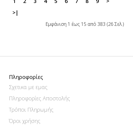
1
2
3
4
5
6
7
8
9
>
>|
Εμφάνιση 1 έως 15 από 383 (26 Σελ.)
Πληροφορίες
Σχετικα με εμας
Πληροφορίες Αποστολής
Τρόποι Πληρωμής
Όροι χρήσης