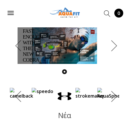
ARENA
COBRA
EDGE
0
SWIPE
MIRROR
FAST
ENOUGH
WITH
THE
NEW
COBRA
EDGE
SWIPE
ΑΓΟΡΆ
Νέα